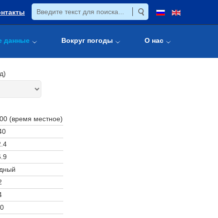
онтакты
е данные
Вокруг погоды
О нас
д)
:00 (время местное)
40
.4
.9
дный
2
4
0