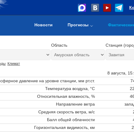
К
Новости
Прогнозы
Фактически
Область
Станция (горо
оды
Климат
8 августа, 15
сферное давление на уровне станции,
мм рт.ст.
7
Температура воздуха, °C
22
Относительная влажность, %
46
Направление ветра
запа
Средняя скорость ветра, м/с
Балл общей облачности
Горизонтальная видимость, км
2