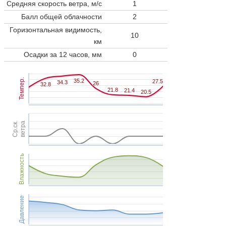
Средняя скорость ветра, м/с
1
Балл общей облачности
2
Горизонтальная видимость,
10
км
Осадки за 12 часов, мм
0
Темпер.
35.2
35.2
27.5
27.5
34.3
34.3
26
26
32.8
32.8
21.8
21.8
21.4
21.4
20.5
20.5
Ср.ск.
ветра
Влажность
Давление