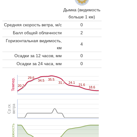
Дымка (видимость
больше 1 км)
Средняя скорость ветра, м/с
0
Балл общей облачности
2
Горизонтальная видимость,
4
км
Осадки за 12 часов, мм
0
Осадки за 24 часа, мм
0
29.6
29.6
Темпер.
35.5
35.5
34.5
34.5
31.7
31.7
24.1
24.1
21.6
21.6
20.2
20.2
18.6
18.6
Ср.ск.
ветра
Влажность