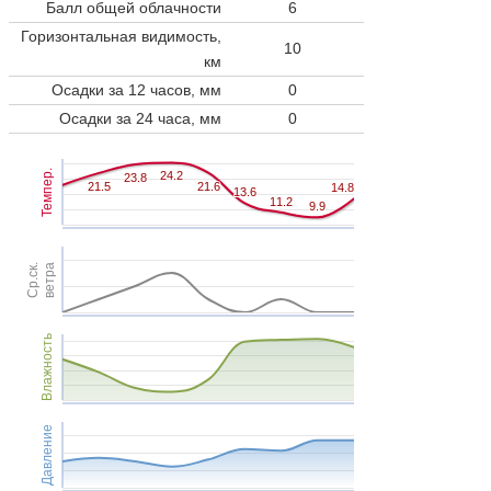
Балл общей облачности
6
Горизонтальная видимость,
10
км
Осадки за 12 часов, мм
0
Осадки за 24 часа, мм
0
Темпер.
24.2
24.2
23.8
23.8
21.5
21.5
21.6
21.6
14.8
14.8
13.6
13.6
11.2
11.2
9.9
9.9
Ср.ск.
ветра
Влажность
Давление