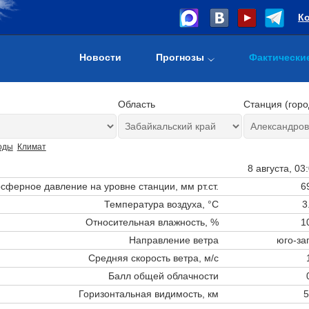
К
Новости
Прогнозы
Фактически
Область
Станция (горо
оды
Климат
8 августа, 03
сферное давление на уровне станции,
мм рт.ст.
6
Температура воздуха, °C
3
Относительная влажность, %
1
Направление ветра
юго-за
Средняя скорость ветра, м/с
Балл общей облачности
Горизонтальная видимость, км
5