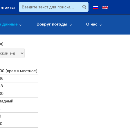
онтакты
е данные
Вокруг погоды
О нас
д)
:00 (время местное)
96
.8
00
падный
1
0
0