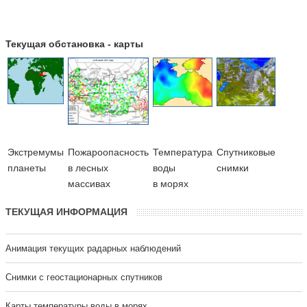
Текущая обстановка - карты
Экстремумы
Пожароопасность
Температура
Cпутниковые
планеты
в лесных
воды
снимки
массивах
в морях
ТЕКУЩАЯ ИНФОРМАЦИЯ
Анимация текущих радарных наблюдений
Cнимки с геостационарных спутников
Карты температуры воды в морях