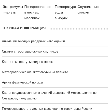
Экстремумы
Пожароопасность
Температура
Cпутниковые
планеты
в лесных
воды
снимки
массивах
в морях
ТЕКУЩАЯ ИНФОРМАЦИЯ
Анимация текущих радарных наблюдений
Cнимки с геостационарных спутников
Карты температуры воды в морях
Метеорологические экстремумы на планете
Архив фактической погоды
Карты среднемесячных значений и аномалий метеовеличин по
Северному полушарию
Пожароопасность в лесных массивах по территории России