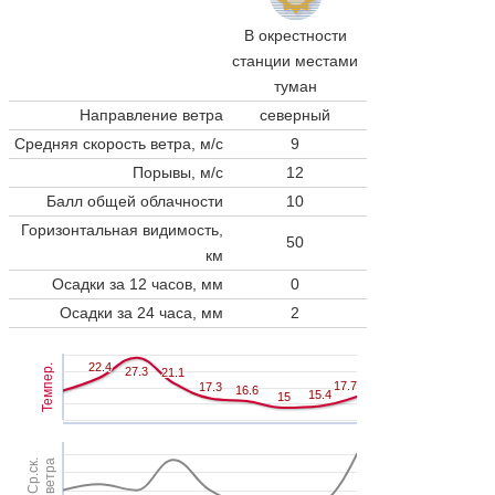
В окрестности
станции местами
туман
Направление ветра
северный
Средняя скорость ветра, м/с
9
Порывы, м/с
12
Балл общей облачности
10
Горизонтальная видимость,
50
км
Осадки за 12 часов, мм
0
Осадки за 24 часа, мм
2
22.4
22.4
Темпер.
27.3
27.3
21.1
21.1
17.7
17.7
17.3
17.3
16.6
16.6
15.4
15.4
15
15
Ср.ск.
ветра