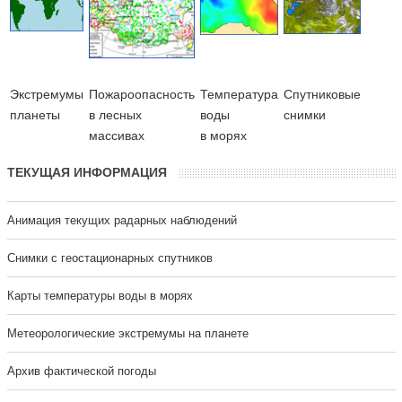
Экстремумы
Пожароопасность
Температура
Cпутниковые
планеты
в лесных
воды
снимки
массивах
в морях
ТЕКУЩАЯ ИНФОРМАЦИЯ
Анимация текущих радарных наблюдений
Cнимки с геостационарных спутников
Карты температуры воды в морях
Метеорологические экстремумы на планете
Архив фактической погоды