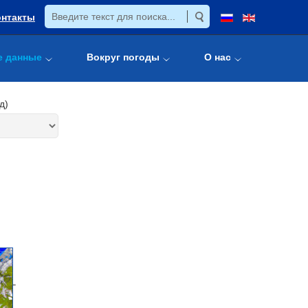
онтакты
е данные
Вокруг погоды
О нас
д)