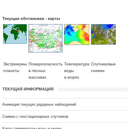
Текущая обстановка - карты
Экстремумы
Пожароопасность
Температура
Cпутниковые
планеты
в лесных
воды
снимки
массивах
в морях
ТЕКУЩАЯ ИНФОРМАЦИЯ
Анимация текущих радарных наблюдений
Cнимки с геостационарных спутников
Карты температуры воды в морях