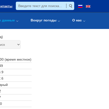
онтакты
е данные
Вокруг погоды
О нас
д)
:00 (время местное)
49
.9
.6
дный
2
7
0