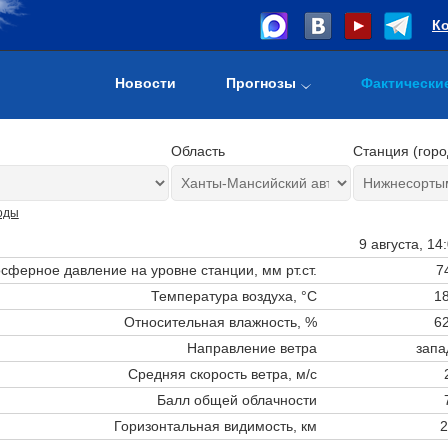
К
Новости
Прогнозы
Фактически
Область
Станция (горо
оды
9 августа, 14
сферное давление на уровне станции,
мм рт.ст.
7
Температура воздуха, °C
18
Относительная влажность, %
62
Направление ветра
запа
Средняя скорость ветра, м/с
Балл общей облачности
Горизонтальная видимость, км
2