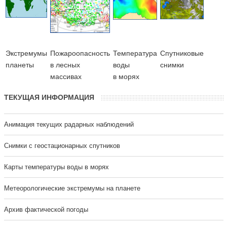
Экстремумы
Пожароопасность
Температура
Cпутниковые
планеты
в лесных
воды
снимки
массивах
в морях
ТЕКУЩАЯ ИНФОРМАЦИЯ
Анимация текущих радарных наблюдений
Cнимки с геостационарных спутников
Карты температуры воды в морях
Метеорологические экстремумы на планете
Архив фактической погоды