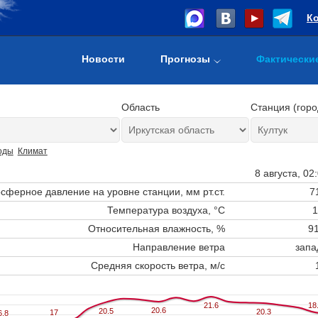
К
Новости
Прогнозы
Фактически
Область
Станция (горо
оды
Климат
8 августа, 02
сферное давление на уровне станции,
мм рт.ст.
7
Температура воздуха, °C
1
Относительная влажность, %
91
Направление ветра
запа
Средняя скорость ветра, м/с
21.6
21.6
18
18
20.6
20.6
20.5
20.5
20.3
20.3
17
17
6.8
6.8