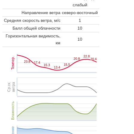
слабый
Направление ветра
северо-восточный
Средняя скорость ветра, м/с
1
Балл общей облачности
10
Горизонтальная видимость,
10
км
22.8
22.8
Темпер.
20.8
20.8
20.4
20.4
23.8
23.8
17.4
17.4
15.5
15.5
15.3
15.3
13.4
13.4
Ср.ск.
ветра
Влажность