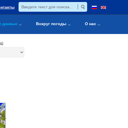
онтакты
е данные
Вокруг погоды
О нас
д)