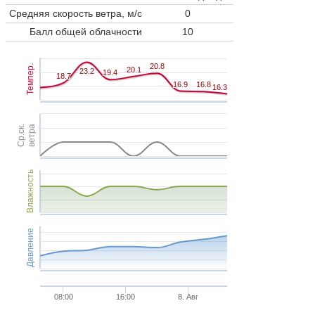
Средняя скорость ветра, м/с
0
Балл общей облачности
10
20.8
20.8
Темпер.
20.1
20.1
23.2
23.2
19.4
19.4
18.7
18.7
16.9
16.9
16.8
16.8
16.3
16.3
Ср.ск.
ветра
Влажность
Давление
08:00
16:00
8. Авг