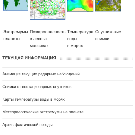
Экстремумы
Пожароопасность
Температура
Cпутниковые
планеты
в лесных
воды
снимки
массивах
в морях
ТЕКУЩАЯ ИНФОРМАЦИЯ
Анимация текущих радарных наблюдений
Cнимки с геостационарных спутников
Карты температуры воды в морях
Метеорологические экстремумы на планете
Архив фактической погоды