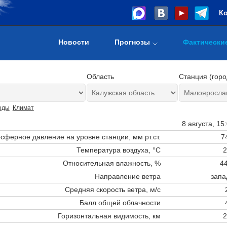
К
Новости
Прогнозы
Фактически
Область
Станция (горо
оды
Климат
8 августа, 15
сферное давление на уровне станции,
мм рт.ст.
7
Температура воздуха, °C
2
Относительная влажность, %
44
Направление ветра
запа
Средняя скорость ветра, м/с
Балл общей облачности
Горизонтальная видимость, км
2