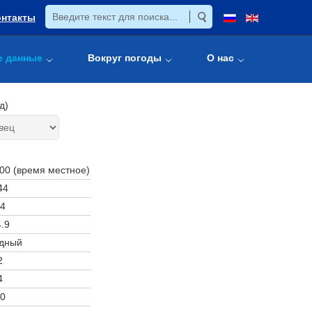
онтакты
е данные
Вокруг погоды
О нас
д)
:00 (время местное)
44
4
.9
дный
2
4
0