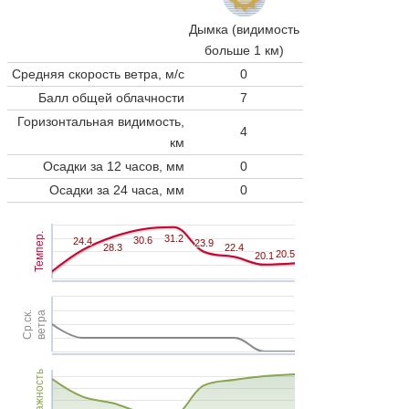
Дымка (видимость
больше 1 км)
Средняя скорость ветра, м/с
0
Балл общей облачности
7
Горизонтальная видимость,
4
км
Осадки за 12 часов, мм
0
Осадки за 24 часа, мм
0
Темпер.
31.2
31.2
30.6
30.6
24.4
24.4
23.9
23.9
28.3
28.3
22.4
22.4
20.5
20.5
20.1
20.1
Ср.ск.
ветра
Влажность