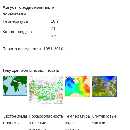
Август- среднемесячные
показатели
Температура
16.7°
71
Кол-во осадков
мм
Период осреднения: 1981-2010 г.г.
Текущая обстановка - карты
Экстремумы
Пожароопасность
Температура
Cпутниковые
планеты
в лесных
воды
снимки
массивах
в морях