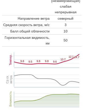
(незамерзающая)
слабая
непрерывная
Направление ветра
северный
Средняя скорость ветра, м/с
3
Балл общей облачности
10
Горизонтальная видимость,
50
км
Темпер.
12.1
12.1
14.7
14.7
10.7
10.7
9.8
9.8
9.8
9.8
9.8
9.8
9.5
9.5
9.6
9.6
Ср.ск.
ветра
Влажность