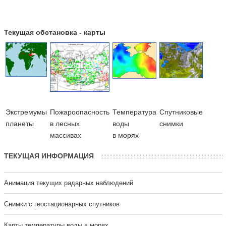
Текущая обстановка - карты
Экстремумы
Пожароопасность
Температура
Cпутниковые
планеты
в лесных
воды
снимки
массивах
в морях
ТЕКУЩАЯ ИНФОРМАЦИЯ
Анимация текущих радарных наблюдений
Cнимки с геостационарных спутников
Карты температуры воды в морях