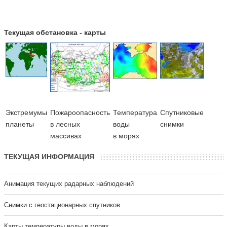
Текущая обстановка - карты
Экстремумы
Пожароопасность
Температура
Cпутниковые
планеты
в лесных
воды
снимки
массивах
в морях
ТЕКУЩАЯ ИНФОРМАЦИЯ
Анимация текущих радарных наблюдений
Cнимки с геостационарных спутников
Карты температуры воды в морях