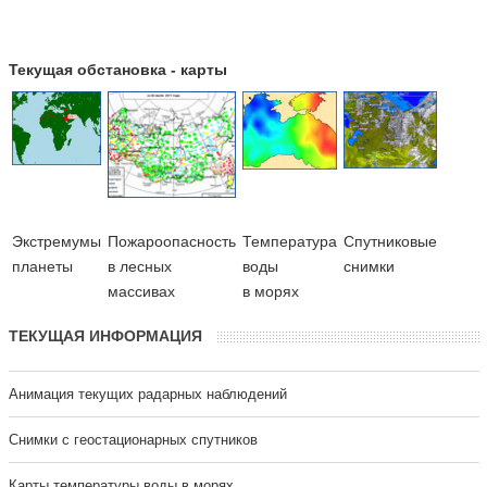
Текущая обстановка - карты
Экстремумы
Пожароопасность
Температура
Cпутниковые
планеты
в лесных
воды
снимки
массивах
в морях
ТЕКУЩАЯ ИНФОРМАЦИЯ
Анимация текущих радарных наблюдений
Cнимки с геостационарных спутников
Карты температуры воды в морях