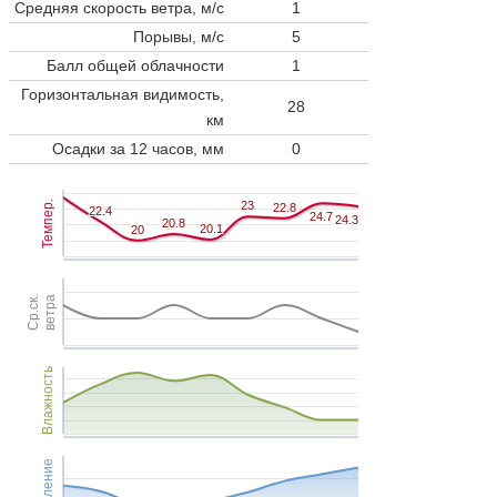
Средняя скорость ветра, м/с
1
Порывы, м/с
5
Балл общей облачности
1
Горизонтальная видимость,
28
км
Осадки за 12 часов, мм
0
Темпер.
23
23
22.8
22.8
22.4
22.4
24.7
24.7
24.3
24.3
20.8
20.8
20.1
20.1
20
20
Ср.ск.
ветра
Влажность
Давление