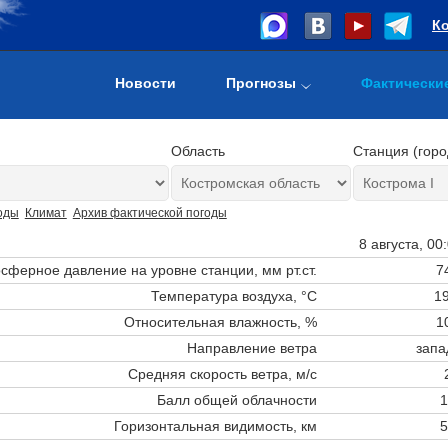
К
Новости
Прогнозы
Фактически
Область
Станция (горо
оды
Климат
Архив фактической погоды
8 августа, 00
сферное давление на уровне станции,
мм рт.ст.
7
Температура воздуха, °C
19
Относительная влажность, %
1
Направление ветра
запа
Средняя скорость ветра, м/с
Балл общей облачности
1
Горизонтальная видимость, км
5