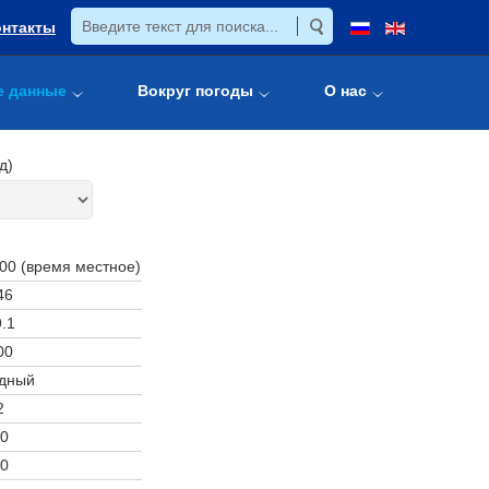
онтакты
е данные
Вокруг погоды
О нас
д)
:00 (время местное)
46
.1
00
дный
2
0
0