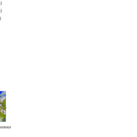
а)
а)
)
нимки