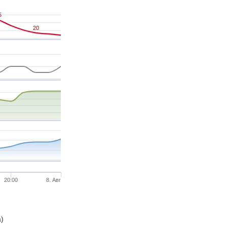
5
5
20
20
20:00
8. Авг
а)