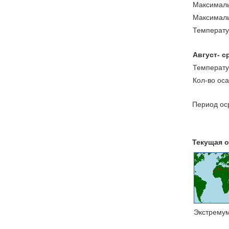
Максималь
Максималь
Температу
Август- с
Температу
Кол-во ос
Период оср
Текущая о
Экстрему