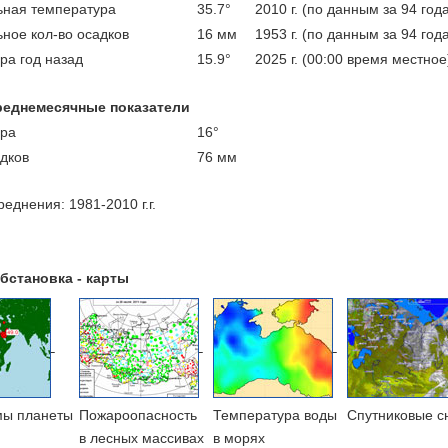
ная температура
35.7°
2010 г. (по данным за 94 год
ное кол-во осадков
16 мм
1953 г. (по данным за 94 год
ра год назад
15.9°
2025 г. (00:00 время местное
реднемесячные показатели
ра
16°
адков
76 мм
еднения: 1981-2010 г.г.
бстановка - карты
мы планеты
Пожароопасность
Температура воды
Cпутниковые с
в лесных массивах
в морях