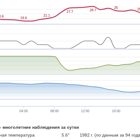
26
26
2
2
28.7
28.7
27.7
27.7
21.1
21.1
0.6
0.6
19.6
19.6
04:00
08:00
12:00
16:00
 - многолетние наблюдения за сутки
ая температура
5.6°
1982 г. (по данным за 94 год