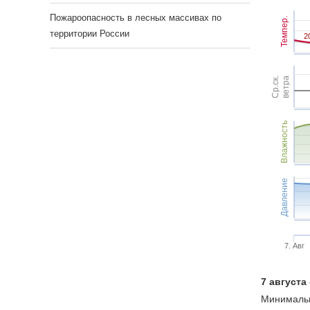
Пожароопасность в лесных массивах по
Темпер.
территории России
2
2
Ср.ск.
ветра
Влажность
Давление
7. Авг
7 августа
Минимальн