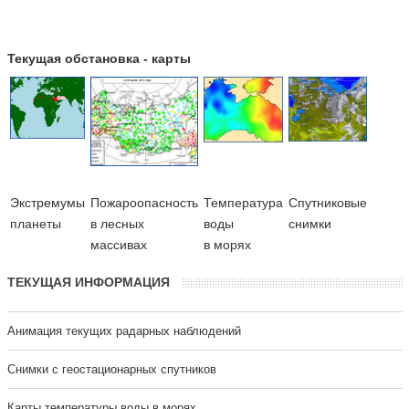
Текущая обстановка - карты
Экстремумы
Пожароопасность
Температура
Cпутниковые
планеты
в лесных
воды
снимки
массивах
в морях
ТЕКУЩАЯ ИНФОРМАЦИЯ
Анимация текущих радарных наблюдений
Cнимки с геостационарных спутников
Карты температуры воды в морях