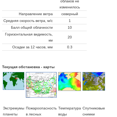
облаков не
изменилось
Направление ветра
северный
Средняя скорость ветра, м/с
1
Балл общей облачности
10
Горизонтальная видимость,
20
км
Осадки за 12 часов, мм
0.3
Текущая обстановка - карты
Экстремумы
Пожароопасность
Температура
Cпутниковые
планеты
в лесных
воды
снимки