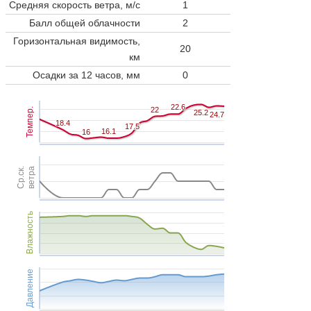
Средняя скорость ветра, м/с
1
Балл общей облачности
2
Горизонтальная видимость,
20
км
Осадки за 12 часов, мм
0
22.6
22.6
22
22
Темпер.
25.2
25.2
24.7
24.7
18.4
18.4
17.5
17.5
16.1
16.1
16
16
Ср.ск.
ветра
Влажность
Давление