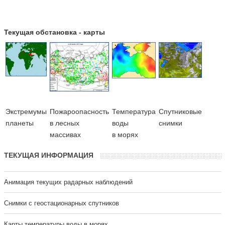
Текущая обстановка - карты
Экстремумы
Пожароопасность
Температура
Cпутниковые
планеты
в лесных
воды
снимки
массивах
в морях
ТЕКУЩАЯ ИНФОРМАЦИЯ
Анимация текущих радарных наблюдений
Cнимки с геостационарных спутников
Карты температуры воды в морях