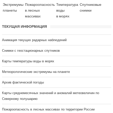
Экстремумы
Пожароопасность
Температура
Cпутниковые
планеты
в лесных
воды
снимки
массивах
в морях
ТЕКУЩАЯ ИНФОРМАЦИЯ
Анимация текущих радарных наблюдений
Cнимки с геостационарных спутников
Карты температуры воды в морях
Метеорологические экстремумы на планете
Архив фактической погоды
Карты среднемесячных значений и аномалий метеовеличин по
Северному полушарию
Пожароопасность в лесных массивах по территории России