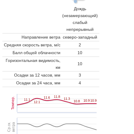
Дождь
(незамерзающий)
слабый
непрерывный
Направление ветра
северо-западный
Средняя скорость ветра, м/с
2
Балл общей облачности
10
Горизонтальная видимость,
10
км
Осадки за 12 часов, мм
3
Осадки за 24 часа, мм
4
11.8
11.8
11.6
11.6
Темпер.
11.3
11.3
11.1
11.1
10.9
10.9
10.9
10.9
10.8
10.8
12.1
12.1
Ср.ск.
ветра