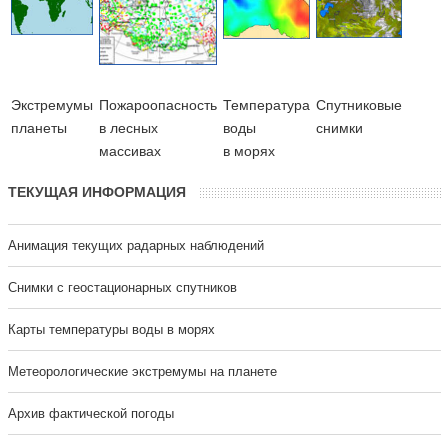
Экстремумы
Пожароопасность
Температура
Cпутниковые
планеты
в лесных
воды
снимки
массивах
в морях
ТЕКУЩАЯ ИНФОРМАЦИЯ
Анимация текущих радарных наблюдений
Cнимки с геостационарных спутников
Карты температуры воды в морях
Метеорологические экстремумы на планете
Архив фактической погоды