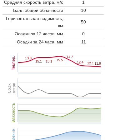
Средняя скорость ветра, м/с
1
Балл общей облачности
10
Горизонтальная видимость,
50
км
Осадки за 12 часов, мм
0
Осадки за 24 часа, мм
11
14.2
14.2
Темпер.
13.8
13.8
15.5
15.5
15.1
15.1
15.1
15.1
12.4
12.4
12.1
12.1
11.9
11.9
Ср.ск.
ветра
Влажность
Давление