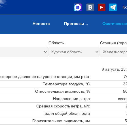
К
Новости
Прогнозы
Фактически
Область
Станция (горо
9 августа, 15
сферное давление на уровне станции,
мм рт.ст.
7
Температура воздуха, °C
22
Относительная влажность, %
50
Направление ветра
севе
Средняя скорость ветра, м/с
Балл общей облачности
Горизонтальная видимость, км
5