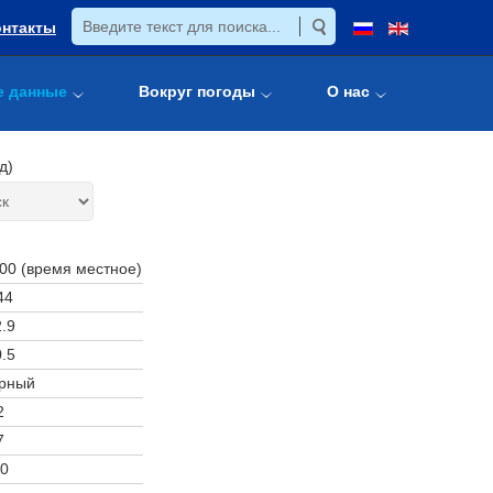
онтакты
е данные
Вокруг погоды
О нас
д)
:00 (время местное)
44
.9
.5
рный
2
7
0