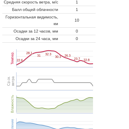
Средняя скорость ветра, м/с
1
Балл общей облачности
1
Горизонтальная видимость,
10
км
Осадки за 12 часов, мм
0
Осадки за 24 часа, мм
0
28.1
28.1
Темпер.
32.3
32.3
31
31
26.3
26.3
30.3
30.3
23.7
23.7
22.8
22.8
22.6
22.6
Ср.ск.
ветра
Влажность
Давление