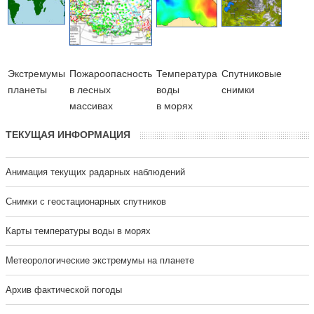
Экстремумы
Пожароопасность
Температура
Cпутниковые
планеты
в лесных
воды
снимки
массивах
в морях
ТЕКУЩАЯ ИНФОРМАЦИЯ
Анимация текущих радарных наблюдений
Cнимки с геостационарных спутников
Карты температуры воды в морях
Метеорологические экстремумы на планете
Архив фактической погоды