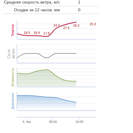
Средняя скорость ветра, м/с
1
Осадки за 12 часов, мм
0
25.3
25.3
Темпер.
24.4
24.4
29.3
29.3
27.5
27.5
18.5
18.5
18.4
18.4
17.8
17.8
Ср.ск.
ветра
Влажность
Давление
6. Авг
08:00
16:00