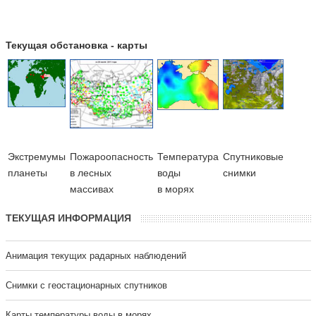
Текущая обстановка - карты
Экстремумы
Пожароопасность
Температура
Cпутниковые
планеты
в лесных
воды
снимки
массивах
в морях
ТЕКУЩАЯ ИНФОРМАЦИЯ
Анимация текущих радарных наблюдений
Cнимки с геостационарных спутников
Карты температуры воды в морях