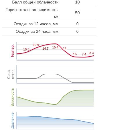
Балл общей облачности
10
Горизонтальная видимость,
50
км
Осадки за 12 часов, мм
0
Осадки за 24 часа, мм
0
12.9
12.9
Темпер.
15.4
15.4
11
11
14.7
14.7
10.3
10.3
8.3
8.3
7.6
7.6
7.4
7.4
Ср.ск.
ветра
Влажность
Давление