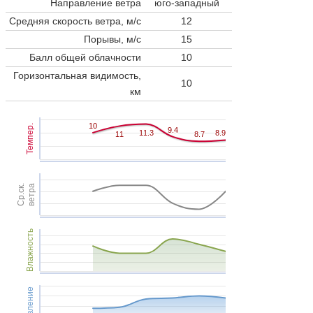
Направление ветра
юго-западный
Средняя скорость ветра, м/с
12
Порывы, м/с
15
Балл общей облачности
10
Горизонтальная видимость,
10
км
10
10
Темпер.
9.4
9.4
11.3
11.3
8.9
8.9
11
11
8.7
8.7
Ср.ск.
ветра
Влажность
Давление