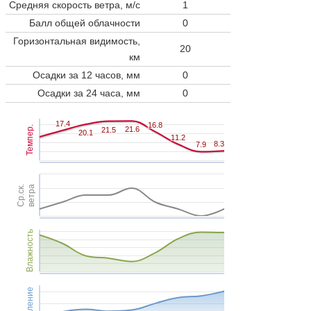
Средняя скорость ветра, м/с
1
Балл общей облачности
0
Горизонтальная видимость,
20
км
Осадки за 12 часов, мм
0
Осадки за 24 часа, мм
0
17.4
17.4
16.8
16.8
Темпер.
21.6
21.6
21.5
21.5
20.1
20.1
11.2
11.2
8.3
8.3
7.9
7.9
Ср.ск.
ветра
Влажность
Давление