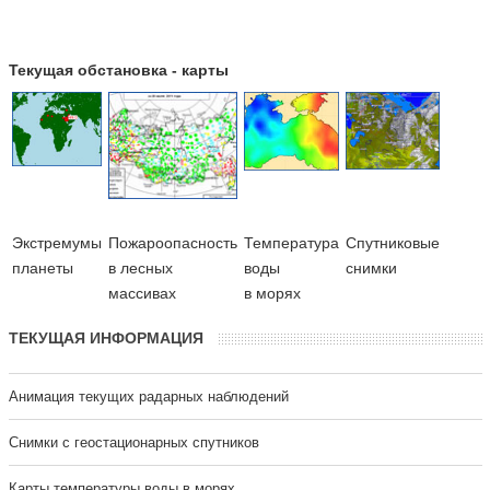
Текущая обстановка - карты
Экстремумы
Пожароопасность
Температура
Cпутниковые
планеты
в лесных
воды
снимки
массивах
в морях
ТЕКУЩАЯ ИНФОРМАЦИЯ
Анимация текущих радарных наблюдений
Cнимки с геостационарных спутников
Карты температуры воды в морях