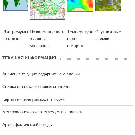
Экстремумы
Пожароопасность
Температура
Cпутниковые
планеты
в лесных
воды
снимки
массивах
в морях
ТЕКУЩАЯ ИНФОРМАЦИЯ
Анимация текущих радарных наблюдений
Cнимки с геостационарных спутников
Карты температуры воды в морях
Метеорологические экстремумы на планете
Архив фактической погоды