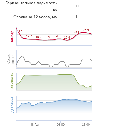
Горизонтальная видимость,
10
км
Осадки за 12 часов, мм
1
25.4
25.4
24.4
24.4
Темпер.
23.4
23.4
20
20
19.7
19.7
19.2
19.2
19
19
18.8
18.8
Ср.ск.
ветра
Влажность
Давление
8. Авг
08:00
16:00