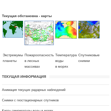
Текущая обстановка - карты
Экстремумы
Пожароопасность
Температура
Cпутниковые
планеты
в лесных
воды
снимки
массивах
в морях
ТЕКУЩАЯ ИНФОРМАЦИЯ
Анимация текущих радарных наблюдений
Cнимки с геостационарных спутников
Карты температуры воды в морях