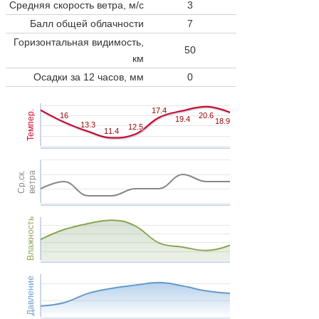
Средняя скорость ветра, м/с
3
Балл общей облачности
7
Горизонтальная видимость,
50
км
Осадки за 12 часов, мм
0
17.4
17.4
Темпер.
16
16
20.6
20.6
19.4
19.4
18.9
18.9
13.3
13.3
12.5
12.5
11.4
11.4
Ср.ск.
ветра
Влажность
Давление