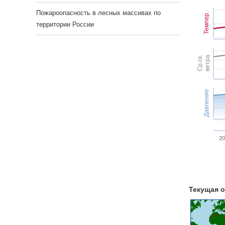
Пожароопасность в лесных массивах по
Темпер.
территории России
Ср.ск.
ветра
Давление
20
Текущая о