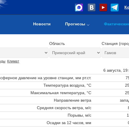
К
Новости
Прогнозы
Фактически
Область
Станция (горо
оды
Климат
6 августа, 19
сферное давление на уровне станции,
мм рт.ст.
7
Температура воздуха, °C
25
Максимальная температура, °C
25
Направление ветра
запа
Средняя скорость ветра, м/с
Порывы, м/с
1
Осадки за 12 часов, мм