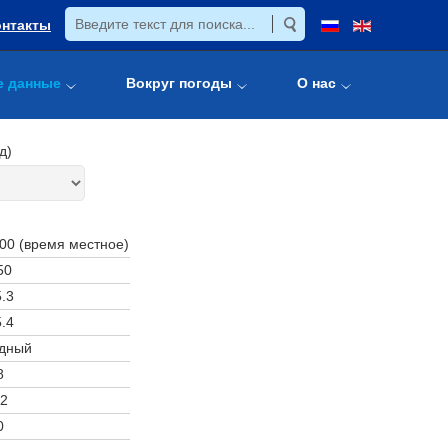
онтакты
е данные
Вокруг погоды
О нас
д)
:00 (время местное)
50
.3
.4
дный
8
2
0