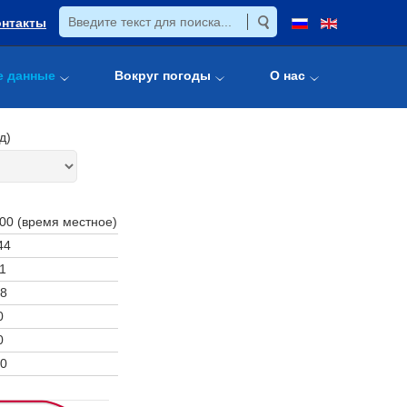
онтакты
е данные
Вокруг погоды
О нас
д)
:00 (время местное)
44
1
8
0
0
0