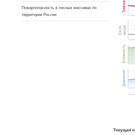
Темпер.
Пожароопасность в лесных массивах по
территории России
Ср.ск.
ветра
Влажность
Давление
Текущая о