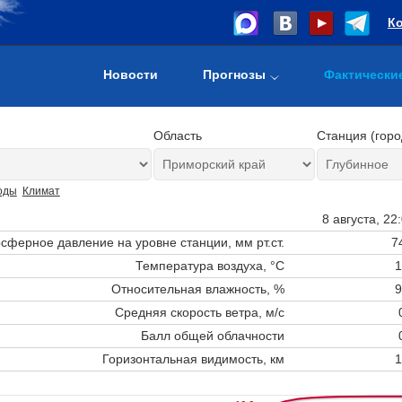
К
Новости
Прогнозы
Фактически
Область
Станция (горо
оды
Климат
8 августа, 22
сферное давление на уровне станции,
мм рт.ст.
7
Температура воздуха, °C
1
Относительная влажность, %
9
Средняя скорость ветра, м/с
Балл общей облачности
Горизонтальная видимость, км
1