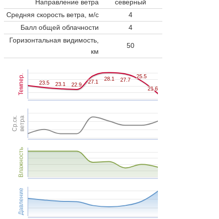
Направление ветра
северный
Средняя скорость ветра, м/с
4
Балл общей облачности
4
Горизонтальная видимость,
50
км
Темпер.
25.5
25.5
28.1
28.1
27.7
27.7
27.1
27.1
23.5
23.5
23.1
23.1
22.9
22.9
21.6
21.6
Ср.ск.
ветра
Влажность
Давление