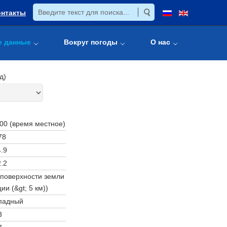
онтакты
е данные
Вокруг погоды
О нас
д)
:00 (время местное)
78
.9
.2
 поверхности земли
ии (&gt; 5 км))
падный
3