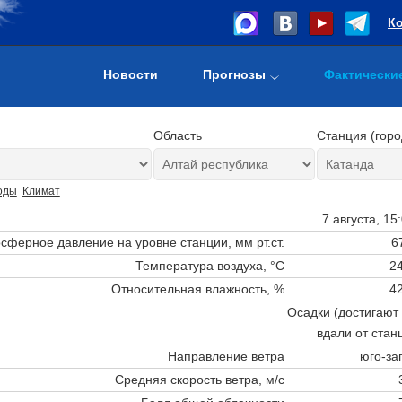
К
Новости
Прогнозы
Фактически
Область
Станция (горо
оды
Климат
7 августа, 15
сферное давление на уровне станции,
мм рт.ст.
6
Температура воздуха, °C
24
Относительная влажность, %
42
Осадки (достигают
вдали от станц
Направление ветра
юго-за
Средняя скорость ветра, м/с