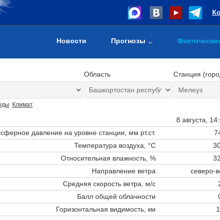
К
Новости
Прогнозы
Фактически
Область
Станция (горо
оды
Климат
8 августа, 14
сферное давление на уровне станции,
мм рт.ст.
7
Температура воздуха, °C
30
Относительная влажность, %
32
Направление ветра
северо-в
Средняя скорость ветра, м/с
Балл общей облачности
Горизонтальная видимость, км
1