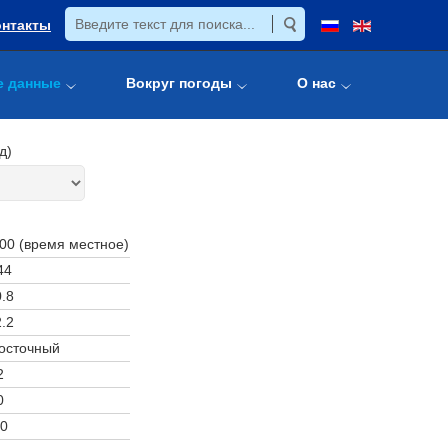
онтакты
е данные
Вокруг погоды
О нас
д)
:00 (время местное)
44
.8
.2
осточный
2
0
0