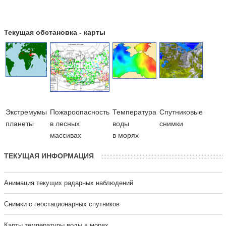
Текущая обстановка - карты
Экстремумы
Пожароопасность
Температура
Cпутниковые
планеты
в лесных
воды
снимки
массивах
в морях
ТЕКУЩАЯ ИНФОРМАЦИЯ
Анимация текущих радарных наблюдений
Cнимки с геостационарных спутников
Карты температуры воды в морях